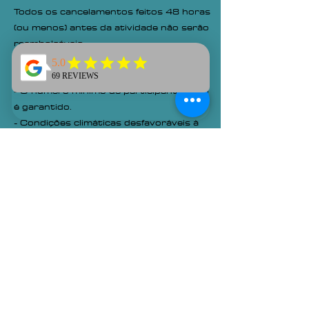
Todos os cancelamentos feitos 48 horas
(ou menos) antes da atividade não serão
reembolsáveis.
As atividades podem ser canceladas nas
seguintes circunstâncias:
- O número mínimo de participantes não
é garantido.
- Condições climáticas desfavoráveis à
atividade.
- Não estão garantidas condições
mínimas de segurança.
- Em caso de cancelamento, as
atividades poderão ser reembolsadas ou
remarcadas para outra data, desde que
haja acordo entre o cliente e a
Bravelanders.
(Quaisquer taxas aplicáveis serão
deduzidas do valor do reembolso.)