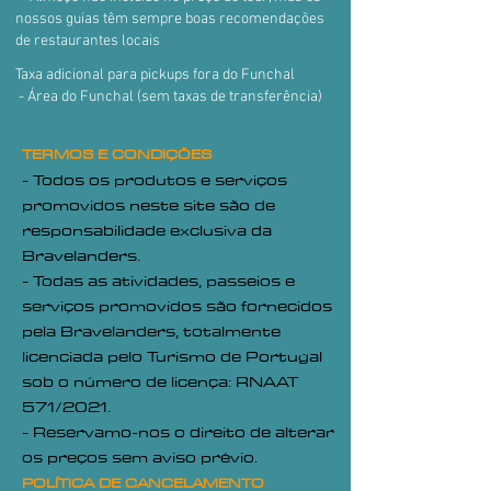
nossos guias têm sempre boas recomendações
de restaurantes locais
Taxa adicional para pickups fora do Funchal
- Área do Funchal (sem taxas de transferência)
TERMOS E CONDIÇÕES
- Todos os produtos e serviços
promovidos neste site são de
responsabilidade exclusiva da
Bravelanders.
- Todas as atividades, passeios e
serviços promovidos são fornecidos
pela Bravelanders, totalmente
licenciada pelo Turismo de Portugal
sob o número de licença: RNAAT
571/2021.
- Reservamo-nos o direito de alterar
os preços sem aviso prévio.
POLÍTICA
DE
CANCELAMENTO