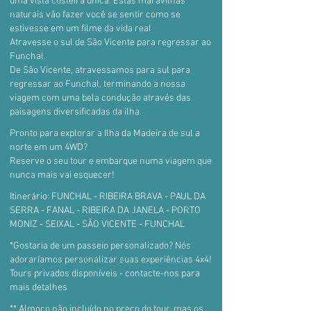
uma vista costeira única. Estas maravilhas
naturais vão fazer você se sentir como se
estivesse em um filme da vida real.
Atravesse o sul de São Vicente para regressar ao
Funchal.
De São Vicente, atravessamos para sul para
regressar ao Funchal, terminando a nossa
viagem com uma bela condução através das
paisagens diversificadas da ilha.
Pronto para explorar a Ilha da Madeira de sul a
norte em um 4WD?
Reserve o seu tour e embarque numa viagem que
nunca mais vai esquecer!
Itinerário: FUNCHAL - RIBEIRA BRAVA - PAUL DA
SERRA - FANAL - RIBEIRA DA JANELA - PORTO
MONIZ - SEIXAL - SÃO VICENTE - FUNCHAL
*Gostaria de um passeio personalizado? Nós
adoraríamos personalizar suas experiências 4x4!
Tours privados disponíveis - contacte-nos para
mais detalhes
** Almoço não incluído no preço do tour, mas os